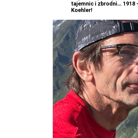
tajemnic i zbrodni… 1918
Koehler!