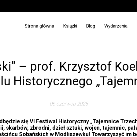
Strona główna
Książki
Blog
Wydarzenia
Zapowiedzi
ki” – prof. Krzysztof Ko
lu Historycznego „Tajemni
06 czerwca 2025
odbędzie się VI Festiwal Historyczny „Tajemnice Trzech
i, skarbów, zbrodni, dzieł sztuki, wojen, tajemnic, pał
ościńcu Sobańskich w Modliszewku! Towarzyszyć im bę