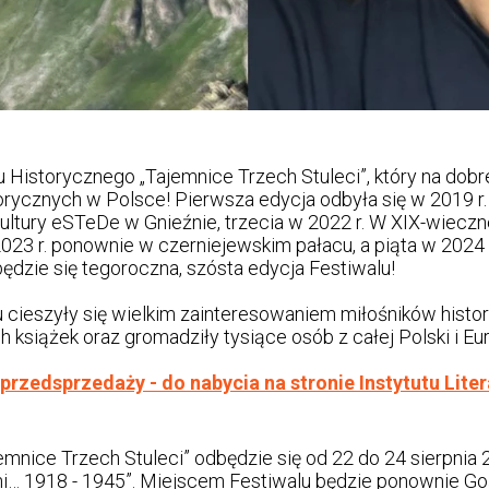
u Historycznego „Tajemnice Trzech Stuleci”, który na dobr
rycznych w Polsce! Pierwsza edycja odbyła się w 2019 r.
ultury eSTeDe w Gnieźnie, trzecia w 2022 r. W XIX-wiecz
2023 r. ponownie w czerniejewskim pałacu, a piąta w 202
dzie się tegoroczna, szósta edycja Festiwalu!
cieszyły się wielkim zainteresowaniem miłośników historii
h książek oraz gromadziły tysiące osób z całej Polski i Eu
 przedsprzedaży - do nabycia na stronie Instytutu Lite
jemnice Trzech Stuleci” odbędzie się od 22 do 24 sierpnia
dni… 1918 - 1945”. Miejscem Festiwalu będzie ponownie G