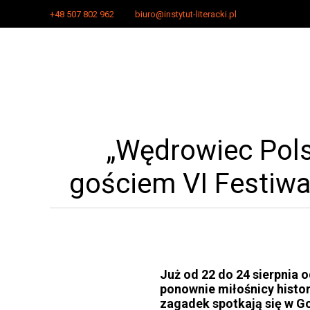
+48 507 802 962
biuro@instytut-literacki.pl
„Wędrowiec Pols
gościem VI Festiwa
Już od 22 do 24 sierpnia 
ponownie miłośnicy histori
zagadek spotkają się w G