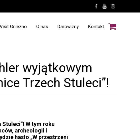
Visit Gniezno
O nas
Darowizny
Kontakt
ehler wyjątkowym
ce Trzech Stuleci”!
 Stuleci”! W tym roku
aców, archeologii i
dzie hasło „W przestrzeni