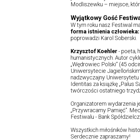
Modliszewku – miejsce, któr
Wyjątkowy Gość Festiwa
W tym roku nasz Festiwal m
forma istnienia człowieka
poprowadzi Karol Soberski.
Krzysztof Koehler
- poeta, 
humanistycznych. Autor cyk
„Wędrowiec Polski” (45 odcin
Uniwersytecie Jagiellońskim
nadzwyczajny Uniwersytetu
Identitas za książkę „Palus
twórczości ostatniego trzyd
Organizatorem wydarzenia jes
„Przywracamy Pamięć”. Mece
Festiwalu - Bank Spółdzielc
Wszystkich miłośników histo
Serdecznie zapraszamy!