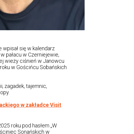
e wpisał się w kalendarz
 w pałacu w Czerniejewie,
nej wieży ciśnień w Janowcu
4 roku w Gościńcu Sobańskich
, zagadek, tajemnic,
ropy.
rackiego w zakładce Visit
 2025 roku pod hasłem „W
ościniec Sonańskich w