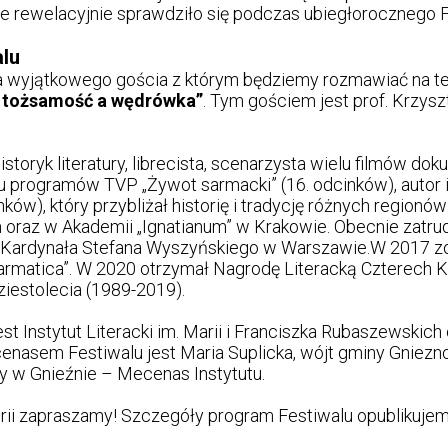
e rewelacyjnie sprawdziło się podczas ubiegłorocznego 
lu
a wyjątkowego gościa z którym będziemy rozmawiać na t
: tożsamość a wędrówka”
. Tym gościem jest prof. Krzys
historyk literatury, librecista, scenarzysta wielu filmów d
lu programów TVP „Żywot sarmacki” (16. odcinków), autor
ków), który przybliżał historię i tradycję różnych regionów
 oraz w Akademii „Ignatianum” w Krakowie. Obecnie zatrud
 Kardynała Stefana Wyszyńskiego w Warszawie.W 2017 z
 Sarmatica”. W 2020 otrzymał Nagrodę Literacką Czterech K
ziestolecia (1989-2019).
t Instytut Literacki im. Marii i Franciszka Rubaszewskich
nasem Festiwalu jest Maria Suplicka, wójt gminy Gniezno
zy w Gnieźnie – Mecenas Instytutu.
rii zapraszamy! Szczegóły program Festiwalu opublikujem