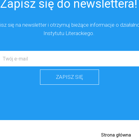
Zapisz się do newslettera!
isz się na newsletter i otrzymuj
bieżące
informacje o działaln
Instytutu Literackiego.
ZAPISZ SIĘ
Strona główna