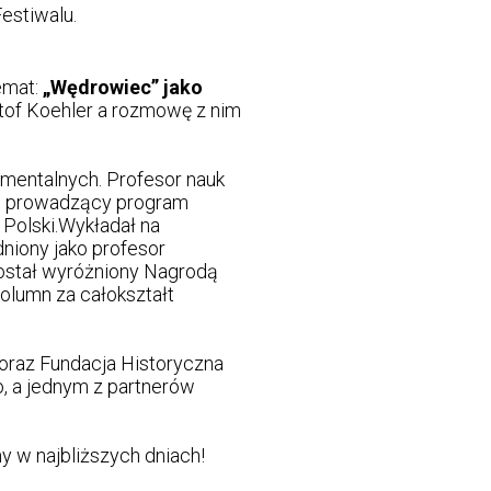
Festiwalu.
emat:
„Wędrowiec” jako
ztof Koehler a rozmowę z nim
okumentalnych. Profesor nauk
 i prowadzący program
 Polski.Wykładał na
niony jako profesor
ostał wyróżniony Nagrodą
olumn za całokształt
 oraz Fundacja Historyczna
, a jednym z partnerów
y w najbliższych dniach!