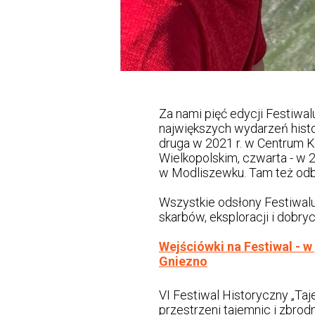
Za nami pięć edycji Festiwal
największych wydarzeń histo
druga w 2021 r. w Centrum K
Wielkopolskim, czwarta - w 
w Modliszewku. Tam też odbę
Wszystkie odsłony Festiwalu 
skarbów, eksploracji i dobryc
Wejściówki na Festiwal - w
Gniezno
VI Festiwal Historyczny „Ta
przestrzeni tajemnic i zbro