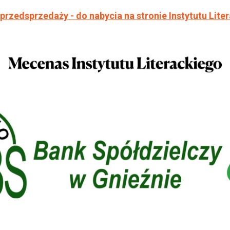
 przedsprzedaży - do nabycia na stronie Instytutu Lite