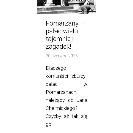
Pomarzany –
pałac wielu
tajemnic i
zagadek!
20 czerwca 2026
Dlaczego
komuniści zburzyli
pałac w
Pomarzanach,
należący do Jana
Chełmickiego?
Czyżby aż tak się
go