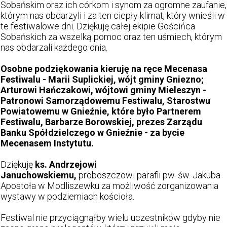
Sobańskim oraz ich córkom i synom za ogromne zaufanie,
którym nas obdarzyli i za ten ciepły klimat, który wnieśli w
te festiwalowe dni. Dziękuję całej ekipie Gościńca
Sobańskich za wszelką pomoc oraz ten uśmiech, którym
nas obdarzali każdego dnia.
Osobne podziękowania kieruję na ręce Mecenasa
Festiwalu - Marii Suplickiej, wójt gminy Gniezno;
Arturowi Hańczakowi, wójtowi gminy Mieleszyn -
Patronowi Samorządowemu Festiwalu, Starostwu
Powiatowemu w Gnieźnie, które było Partnerem
Festiwalu, Barbarze Borowskiej, prezes Zarządu
Banku Spółdzielczego w Gnieźnie - za bycie
Mecenasem Instytutu.
Dziękuję
ks. Andrzejowi
Januchowskiemu,
proboszczowi parafii pw. św. Jakuba
Apostoła w Modliszewku za możliwość zorganizowania
wystawy w podziemiach kościoła.
Festiwal nie przyciągnąłby wielu uczestników gdyby nie