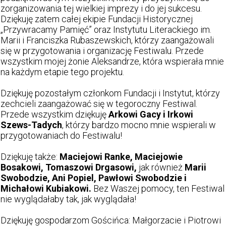
zorganizowania tej wielkiej imprezy i do jej sukcesu.
Dziękuję zatem całej ekipie Fundacji Historycznej
„Przywracamy Pamięć” oraz Instytutu Literackiego im.
Marii i Franciszka Rubaszewskich, którzy zaangażowali
się w przygotowania i organizację Festiwalu. Przede
wszystkim mojej żonie Aleksandrze, która wspierała mnie
na każdym etapie tego projektu.
Dziękuję pozostałym członkom Fundacji i Instytut, którzy
zechcieli zaangażować się w tegoroczny Festiwal.
Przede wszystkim dziękuję
Arkowi Gacy i Irkowi
Szews-Tadych
, którzy bardzo mocno mnie wspierali w
przygotowaniach do Festiwalu!
Dziękuję także:
Maciejowi Ranke, Maciejowie
Bosakowi, Tomaszowi Drgasowi,
jak również
Marii
Swobodzie, Ani Popiel, Pawłowi Swobodzie i
Michałowi Kubiakowi.
Bez Waszej pomocy, ten Festiwal
nie wyglądałaby tak, jak wyglądała!
Dziękuję gospodarzom Gościńca: Małgorzacie i Piotrowi