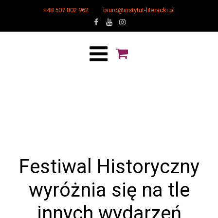
+48 507 802 962
biuro@instytut-literacki.pl
Festiwal Historyczny
wyróżnia się na tle
innych wydarzeń