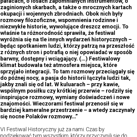
pałacach, o losach zapomnianych instrumentów, o
zaginionych skarbach, a także o mrocznych kartach
okupacji i wojennych zbrodniach. Obok nich były
rozmowy filozoficzne, wspomnienia rodzinne i
niezwykłe historie, wywołujące dreszcz emocji. To
właśnie ta różnorodność sprawiła, że festiwal
wyróżnia się na tle innych wydarzeń historycznych –
będąc spotkaniem ludzi, którzy patrzą na przeszłość
z różnych stron i potrafią o niej opowiadać w sposób
barwny, dostępny i wciągający. (…) Festiwalowy
klimat budowała też atmosfera miejsca, które
sprzyjało integracji. To tam rozmowy przeciągały się
do późnej nocy, a pasja do historii łączyła ludzi tak,
jakby znali się od lat. W kuluarach – przy kawie,
wspólnym posiłku czy krótkiej przerwie – rodziły się
inspirujące rozmowy, wymiany doświadczeń i nowe
znajomości. Wieczorami festiwal przenosił się w
bardziej kameralne przestrzenie – a wtedy zaczynały
się nocne Polaków rozmowy…”
VI Festiwal Historyczny już za nami. Czas by
podziękować tym wszystkim, którzy przyczynili się do