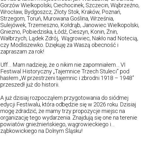
Gorzów Wielkopolski, Ciechocinek, Szczecin, Wąbrzeźno,
Wrocław, Bydgoszcz, Złoty Stok, Kraków, Poznań,
Strzegom, Toruń, Murowana Goślina, Września,
Sulejówek, Trzemeszno, Kołdrąb, Janowiec Wielkopolski,
Gniezno, Pobiedziska, Łódź, Cieszyn, Konin, Żnin,
Wałbrzych, Lądek Zdrój, Wągrowiec, Nakło nad Notecią,
czy Modliszewko. Dziękuję za Waszą obecność i
zapraszam za rok!
Uff… Mam nadzieję, że o nikim nie zapomniałem… VI
Festiwal Historyczny „Tajemnice Trzech Stuleci” pod
hasłem „W przestrzeni tajemnic i zbrodni 1918 – 1948”
przeszedł już do historii.
A już dzisiaj rozpocząłem przygotowania do siódmej
edycji Festiwalu, która odbędzie się w 2026 roku. Dzisiaj
mogę zdradzić, że mamy trzy propozycje miejsc na
organizację tego wydarzenia. Znajdują się one na terenie
powiatów gnieźnieńskiego, wągrowieckiego i…
ząbkowickiego na Dolnym Śląsku!