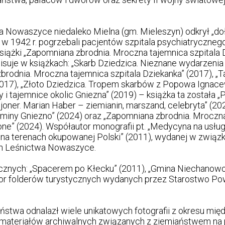
a Nowaszyce niedaleko Mielna (gm. Mieleszyn) odkrył „doł
 w 1942 r. pogrzebali pacjentów szpitala psychiatrycznego
iążki „Zapomniana zbrodnia. Mroczna tajemnica szpitala D
isuje w książkach: „Skarb Dziedzica. Nieznane wydarzenia 
zbrodnia. Mroczna tajemnica szpitala Dziekanka” (2017), 
(2017), „Złoto Dziedzica. Tropem skarbów z Popowa Igna
 i tajemnice okolic Gniezna” (2019) – książka ta została 
oner. Marian Haber – ziemianin, marszand, celebryta” (20
Gminy Gniezno” (2024) oraz „Zapomniana zbrodnia. Mroczna
zone” (2024). Współautor monografii pt. „Medycyna na usł
i na terenach okupowanej Polski” (2011), wydanej w zwią
ch Leśnictwa Nowaszyce.
znych: „Spacerem po Kłecku” (2011), „Gmina Niechanowo”
tor folderów turystycznych wydanych przez Starostwo Po
aństwa odnalazł wiele unikatowych fotografii z okresu mi
 materiałów archiwalnych związanych z ziemiaństwem na p