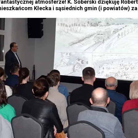
antastycznej atmosferze! K. Soberski dziękuję Rober
ieszkańcom Kłecka i sąsiednich gmin (i powiatów) za 