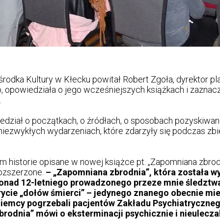
odka Kultury w Kłecku powitał Robert Zgoła, dyrektor pla
 opowiedziała o jego wcześniejszych książkach i zaznaczy
.
edział o początkach, o źródłach, o sposobach pozyskiwani
 o niezwykłych wydarzeniach, które zdarzyły się podczas z
kom historie opisane w nowej książce pt. „Zapomniana zbro
 rozszerzone.
– „Zapomniana zbrodnia”, która została w
onad 12-letniego prowadzonego przeze mnie śledztwa
ycie „dołów śmierci” – jedynego znanego obecnie mie
Niemcy pogrzebali pacjentów Zakładu Psychiatryczneg
rodnia” mówi o eksterminacji psychicznie i nieuleczal