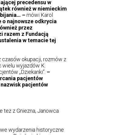
mającej precedensu w
czątek również w niemieckim
bijania… –
mówi Karol
ne o najnowsze odkrycia
również przez
zi razem z Fundacją
stalenia w temacie tej
z czasów okupacji, rozmów z
oc wielu wyjazdów K.
cjentów „Dziekanki”.
–
ercania pacjentów
i nazwisk pacjentów
ale też z Gniezna, Janowca
kawe wydarzenia historyczne