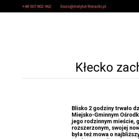
+48 507 802 962
biuro@instytut-literacki.pl
Kłecko zac
Blisko 2 godziny trwało d
Miejsko-Gminnym Ośrodku 
jego rodzinnym mieście, g
rozszerzonym, swojej now
była też mowa o najbliższ