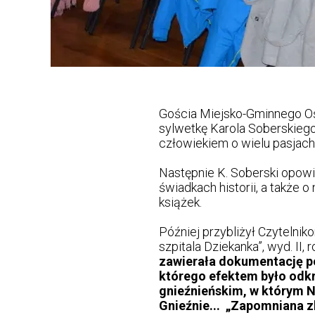
Gościa Miejsko-Gminnego Ośr
sylwetkę Karola Soberskiego,
człowiekiem o wielu pasjach
Następnie K. Soberski opowi
świadkach historii, a także
książek.
Później przybliżył Czytelni
szpitala Dziekanka”, wyd. II,
zawierała dokumentację p
którego efektem było odkr
gnieźnieńskim, w którym 
Gnieźnie... „Zapomniana zb