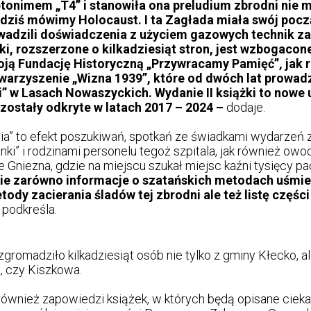
yptonimem „T4” i stanowiła ona preludium zbrodni nie 
ej dziś mówimy Holocaust. I ta Zagłada miała swój po
adzili doświadczenia z użyciem gazowych technik za
żki, rozszerzone o kilkadziesiąt stron, jest wzbogaco
ją Fundację Historyczną „Przywracamy Pamięć”, jak 
warzyszenie „Wizna 1939”, które od dwóch lat prowad
” w Lasach Nowaszyckich. Wydanie II książki to nowe u
 zostały odkryte w latach 2017 – 2024 –
dodaje.
ia” to efekt poszukiwań, spotkań ze świadkami wydarzeń 
ki” i rodzinami personelu tegoż szpitala, jak również ow
 Gniezna, gdzie na miejscu szukał miejsc kaźni tysięcy pa
zie zarówno informacje o szatańskich metodach uśmi
tody zacierania śladów tej zbrodni ale też listę częśc
podkreśla.
zgromadziło kilkadziesiąt osób nie tylko z gminy Kłecko, 
, czy Kiszkowa.
 również zapowiedzi książek, w których będą opisane cie