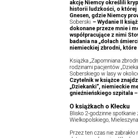
akcję Niemcy określili kr
historii ludzkości, o któr
Gnesen, gdzie Niemcy prow
Soberski.
– Wydanie II ksią
dokonane przeze mnie i mo
współpracujące z nimi Sto
badania na „dołach śmierci
niemieckiej zbrodni, które
Książka „Zapomniana zbrodn
rodzinami pacjentów „Dziekan
Soberskiego w lasy w okolice
Czytelnik w książce znajd
„Dziekanki”, niemieckie me
gnieźnieńskiego szpitala –
O książkach o Kłecku
Blisko 2-godzinne spotkanie 
Wielkopolskiego, Mieleszyna
Przez ten czas nie zabrakło