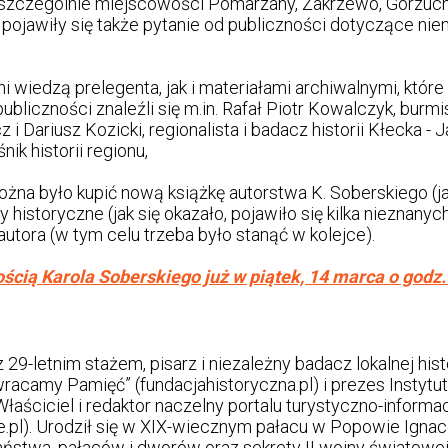
szczególnie miejscowości Pomarzany, Zakrzewo, Gorzuch
 pojawiły się także pytanie od publiczności dotyczące nie
ni wiedzą prelegenta, jak i materiałami archiwalnymi, któr
bliczności znaleźli się m.in. Rafał Piotr Kowalczyk, burmi
 i Dariusz Kozicki, regionalista i badacz historii Kłecka -
nik historii regionu,
żna było kupić nową książkę autorstwa K. Soberskiego (jak
historyczne (jak się okazało, pojawiło się kilka nieznany
utora (w tym celu trzeba było stanąć w kolejce).
ością Karola Soberskiego już w piątek, 14 marca o godz.
z 29-letnim stażem, pisarz i niezależny badacz lokalnej hist
racamy Pamięć” (fundacjahistoryczna.pl) i prezes Instytutu
aściciel i redaktor naczelny portalu turystyczno-informa
ne.pl). Urodził się w XIX-wiecznym pałacu w Popowie Igna
aństwa, pałaców i dworów oraz sekrety II wojny światowej