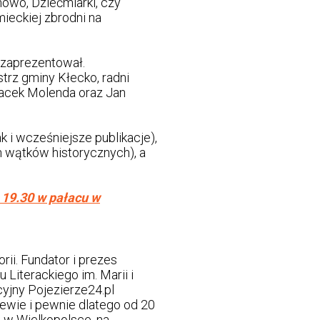
owo, Dziećmiarki, czy
mieckiej zbrodni na
e zaprezentował.
strz gminy Kłecko, radni
 Jacek Molenda oraz Jan
 i wcześniejsze publikacje),
ch wątków historycznych), a
 19.30 w pałacu w
orii. Fundator i prezes
 Literackiego im. Marii i
cyjny Pojezierze24.pl
cewie i pewnie dlatego od 20
 w Wielkopolsce, na