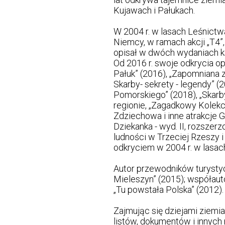
Kujawach i Pałukach.
W 2004 r. w lasach Leśnictw
Niemcy, w ramach akcji „T4”,
opisał w dwóch wydaniach ks
Od 2016 r. swoje odkrycia op
Pałuk” (2016), „Zapomniana 
Skarby- sekrety - legendy” 
Pomorskiego” (2018), „Skarby
regionie, „Zagadkowy Kolekcj
Zdziechowa i inne atrakcje 
Dziekanka - wyd. II, rozszer
ludności w Trzeciej Rzeszy 
odkryciem w 2004 r. w lasa
Autor przewodników turystyc
Mieleszyn” (2015); współau
„Tu powstała Polska” (2012).
Zajmując się dziejami ziemi
listów, dokumentów i innych