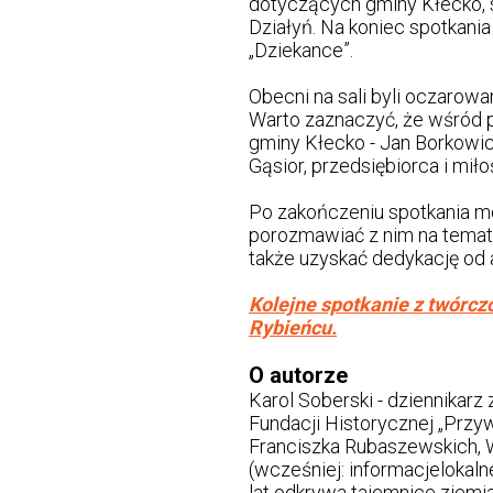
dotyczących gminy Kłecko, 
Działyń. Na koniec spotkania
„Dziekance”.
Obecni na sali byli oczarowa
Warto zaznaczyć, że wśród pu
gminy Kłecko - Jan Borkowicz
Gąsior, przedsiębiorca i miłoś
Po zakończeniu spotkania mo
porozmawiać z nim na tematy 
także uzyskać dedykację od a
Kolejne spotkanie z twórcz
Rybieńcu.
O autorze
Karol Soberski - dziennikarz 
Fundacji Historycznej „Przyw
Franciszka Rubaszewskich, Wł
(wcześniej: informacjelokal
lat odkrywa tajemnice ziemi