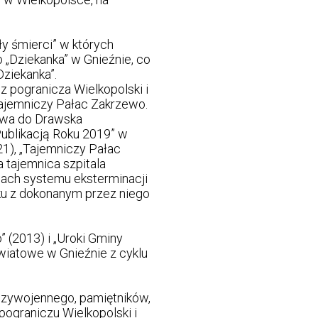
y śmierci” w których
 „Dziekanka” w Gnieźnie, co
ziekanka”.
z pogranicza Wielkopolski i
„Tajemniczy Pałac Zakrzewo.
cewa do Drawska
„Publikacją Roku 2019” w
21), „Tajemniczy Pałac
 tajemnica szpitala
ugach systemu eksterminacji
zku z dokonanym przez niego
 (2013) i „Uroki Gminy
wiatowe w Gnieźnie z cyklu
ędzywojennego, pamiętników,
ograniczu Wielkopolski i