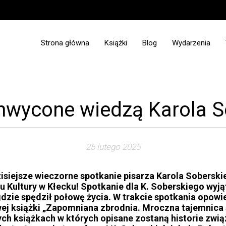
Strona główna
Książki
Blog
Wydarzenia
Zapowiedzi
hwycone wiedzą Karola S
25 lutego 2025
zisiejsze wieczorne spotkanie pisarza Karola Soberski
Kultury w Kłecku! Spotkanie dla K. Soberskiego wyją
dzie spędził połowę życia. W trakcie spotkania opowi
ej książki „Zapomniana zbrodnia. Mroczna tajemnica s
ych książkach w których opisane zostaną historie zwią