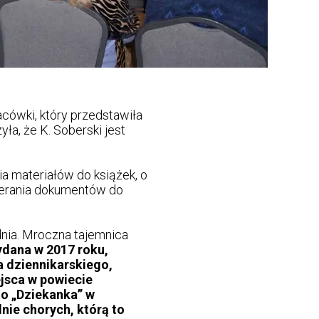
cówki, który przedstawiła
ła, że K. Soberski jest
a materiałów do książek, o
bierania dokumentów do
dnia. Mroczna tajemnica
ydana w 2017 roku,
 dziennikarskiego,
jsca w powiecie
o „Dziekanka” w
nie chorych, którą to