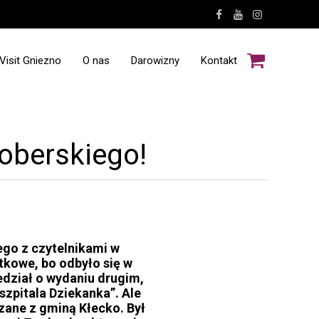
Visit Gniezno
O nas
Darowizny
Kontakt
oberskiego!
ego z czytelnikami w
tkowe, bo odbyło się w
edział o wydaniu drugim,
zpitala Dziekanka”. Ale
zane z gminą Kłecko. Był