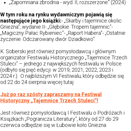
„Zapomniana zbrodnia - wyd. II, rozszerzone” (2024)
W tym roku na rynku wydawniczym pojawią się
następujące jego książki:
- „Skarby i tajemnice okolic
Gniezna”, wydanie II- „Głębokie. Tropem tajemnic”-
„Magiczny Pałac Rybieniec”- „Raport Habera”- „Ostatnie
życzenie. Odczarowany dwór Dziadkowo”.
K. Soberski jest również pomysłodawcą i głównym
organizator Festiwalu Historycznego „Tajemnice Trzech
Stuleci” – jednego z największych festiwalu w Polsce
(odbyło się pięć edycji: w 2019, 2021, 2022, 2023 i
2024 r.). O najbliższym VI Festiwalu, który odbędzie się
od 22 do 24 sierpnia więcej tutaj:
Już po raz szósty zapraszamy na Festiwal
Historyczny „Tajemnice Trzech Stuleci”!
Jest również pomysłodawcą I Festiwalu o Podróżach i
Książkach „Pogranicza Literatury”, który od 27 do 29
czerwca odbędzie się w Łubowie koło Gniezna: