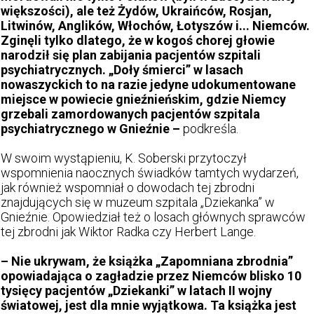
większości), ale też Żydów, Ukraińców, Rosjan,
Litwinów, Anglików, Włochów, Łotyszów i... Niemców.
Zginęli tylko dlatego, że w kogoś chorej głowie
narodził się plan zabijania pacjentów szpitali
psychiatrycznych. „Doły śmierci” w lasach
nowaszyckich to na razie jedyne udokumentowane
miejsce w powiecie gnieźnieńskim, gdzie Niemcy
grzebali zamordowanych pacjentów szpitala
psychiatrycznego w Gnieźnie –
podkreśla.
W swoim wystąpieniu, K. Soberski przytoczył
wspomnienia naocznych świadków tamtych wydarzeń,
jak również wspomniał o dowodach tej zbrodni
znajdujących się w muzeum szpitala „Dziekanka” w
Gnieźnie. Opowiedział też o losach głównych sprawców
tej zbrodni jak Wiktor Radka czy Herbert Lange.
– Nie ukrywam, że książka „Zapomniana zbrodnia”
opowiadająca o zagładzie przez Niemców blisko 10
tysięcy pacjentów „Dziekanki” w latach II wojny
światowej, jest dla mnie wyjątkowa. Ta książka jest