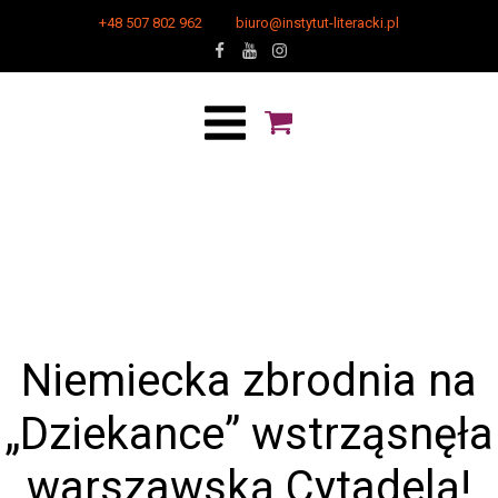
+48 507 802 962
biuro@instytut-literacki.pl
Niemiecka zbrodnia na
„Dziekance” wstrząsnęła
warszawską Cytadelą!