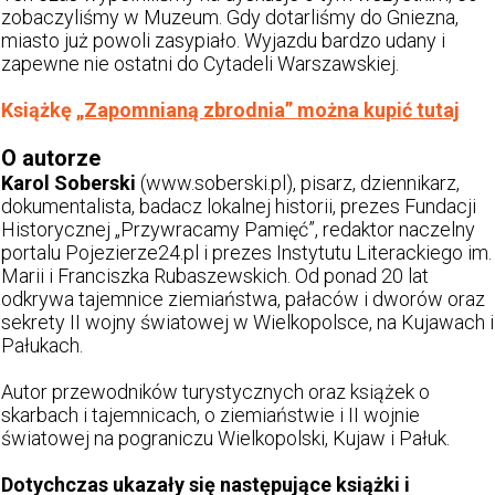
zobaczyliśmy w Muzeum. Gdy dotarliśmy do Gniezna,
miasto już powoli zasypiało. Wyjazdu bardzo udany i
zapewne nie ostatni do Cytadeli Warszawskiej.
Książkę
„Zapomnianą zbrodnia” można kupić tutaj
O autorze
Karol Soberski
(www.soberski.pl), pisarz, dziennikarz,
dokumentalista, badacz lokalnej historii, prezes Fundacji
Historycznej „Przywracamy Pamięć”, redaktor naczelny
portalu Pojezierze24.pl i prezes Instytutu Literackiego im.
Marii i Franciszka Rubaszewskich. Od ponad 20 lat
odkrywa tajemnice ziemiaństwa, pałaców i dworów oraz
sekrety II wojny światowej w Wielkopolsce, na Kujawach i
Pałukach.
Autor przewodników turystycznych oraz książek o
skarbach i tajemnicach, o ziemiaństwie i II wojnie
światowej na pograniczu Wielkopolski, Kujaw i Pałuk.
Dotychczas ukazały się następujące książki i