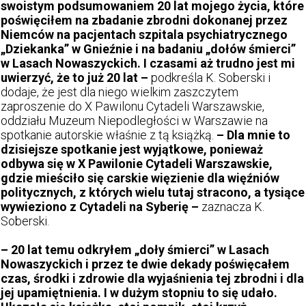
swoistym podsumowaniem 20 lat mojego życia, które
poświęciłem na zbadanie zbrodni dokonanej przez
Niemców na pacjentach szpitala psychiatrycznego
„Dziekanka” w Gnieźnie i na badaniu „dołów śmierci”
w Lasach Nowaszyckich. I czasami aż trudno jest mi
uwierzyć, że to już 20 lat –
podkreśla K. Soberski i
dodaje, że jest dla niego wielkim zaszczytem
zaproszenie do X Pawilonu Cytadeli Warszawskie,
oddziału Muzeum Niepodległości w Warszawie na
spotkanie autorskie właśnie z tą książką.
– Dla mnie to
dzisiejsze spotkanie jest wyjątkowe, ponieważ
odbywa się w X Pawilonie Cytadeli Warszawskie,
gdzie mieściło się carskie więzienie dla więźniów
politycznych, z których wielu tutaj stracono, a tysiące
wywieziono z Cytadeli na Syberię –
zaznacza K.
Soberski.
– 20 lat temu odkryłem „doły śmierci” w Lasach
Nowaszyckich i przez te dwie dekady poświęcałem
czas, środki i zdrowie dla wyjaśnienia tej zbrodni i dla
jej upamiętnienia. I w dużym stopniu to się udało.