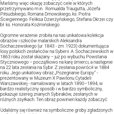
Mieliśmy więc okazję zobaczyć cele w których
przetrzymywano m.in. Romualda Traugutta, Józefa
Piłsudskiego, Romana Dmowskiego, ks. Piotra
Ściegiennego. Feliksa Dzierżyńskiego, Stefana Okrzei czy
bł. ks. Honorata Koźmińskiego.
Ogromne wrażenie zrobiła na nas unikatowa kolekcja
obrazów i szkiców malarskich Aleksandra
Sochaczewskiego (ur. 1843 - zm. 1923) dokumentująca
losy polskich zesłańców na Syberii. A. Sochaczewskich w
1863 roku został skazany − już po wybuchu Powstania
Styczniowego − początkowo na karę śmierci, a następnie
na 22 lata zesłania na Sybir. Z zesłania powrócił w 1884
roku. Jego unikatowy obraz „Pożegnanie Europy” -
prezentowany w Muzeum X Pawilonu Cytadeli
Warszawskiej - namalowany w latach 1890–1894, w
bardzo realistyczny sposób i w bardzo symboliczny,
pokazuje szereg znanych Sybiraków, zesłanych w
różnych zsyłkach. Ten obraz powinien każdy zobaczyć.
Udaliśmy się również na symboliczne groby zgładzonych