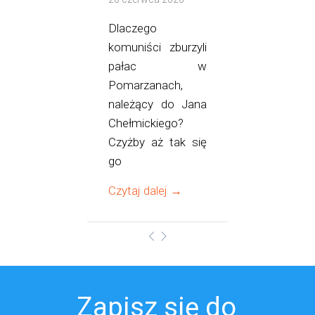
Dlaczego
komuniści zburzyli
pałac w
Pomarzanach,
należący do Jana
Chełmickiego?
Czyżby aż tak się
go
Czytaj dalej →
Zapisz się do