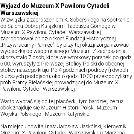
Wyjazd do Muzeum X Pawilonu Cytadeli
Warszawskiej
W związku z zaproszeniem K. Soberskiego na spotkanie
do Salonu Dobrej Książki im. Tadeusza Górnego w
Muzeum X Pawilonu Cytadeli Warszawskiej,
zaproponował on członkom Fundacji Historycznej
„Przywracamy Pamięć”, by przy tej okazji zorganizować
wycieczkę do wspomnianego Muzeum. Z zaproszenia
skorzystało 7 osób, które we wtorkowy poranek, po godz.
6.00, wyruszyły z Pierwszej Stolicy Polski do obecnej
stolicy naszego kraju. Po 4 godzinach podroży (i dwóch
dłuższych postojach), około godz. 10.30 przekroczyliśmy
prób Bramy Bielańskiej prowadzącej do Muzeum X
Pawilonu Cytadeli Warszawskiej.
Warto wybrać się do tej placówki, tym bardziej, że tuż
obok znajduje się Muzeum Historii Polski, Muzeum
Wojska Polskiego i Muzeum Katyńskie.
Na miejscu powitali nas: Jarosław Jaskólski, Kierownik
Muzeum X Pawilonu Cytadeli Warszawskiej i Marzena