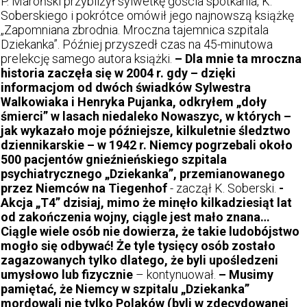
P. Maroński przybliżył sylwetkę gościa spotkania, K.
Soberskiego i pokrótce omówił jego najnowszą książkę
„Zapomniana zbrodnia. Mroczna tajemnica szpitala
Dziekanka”. Później przyszedł czas na 45-minutowa
prelekcję samego autora książki.
– Dla mnie ta mroczna
historia zaczęła się w 2004 r. gdy – dzięki
informacjom od dwóch świadków Sylwestra
Walkowiaka i Henryka Pujanka, odkryłem „doły
śmierci” w lasach niedaleko Nowaszyc, w których –
jak wykazało moje późniejsze, kilkuletnie śledztwo
dziennikarskie – w 1942 r. Niemcy pogrzebali około
500 pacjentów gnieźnieńskiego szpitala
psychiatrycznego „Dziekanka”, przemianowanego
przez Niemców na Tie­genhof
- zaczął K. Soberski.
-
Akcja „T4” dzisiaj, mimo że minęło kilkadziesiąt lat
od zakończenia wojny, ciągle jest mało znana…
Ciągle wiele osób nie dowierza, że takie ludobójstwo
mogło się odbywać! Że tyle tysięcy osób zostało
zagazowanych tylko dlatego, że byli upośledzeni
umysłowo lub fizycznie
– kontynuował.
– Musimy
pamiętać, że Niemcy w szpitalu „Dziekanka”
mordowali nie tylko Polaków (byli w zdecydowanej