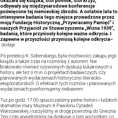
Ukazała się książka, stoi pomnik, stoi krzyż,
odbywały się międzynarodowe konferencje
poświęcone tej niemieckiej zbrodni. A ostatnie lata to
intensywne badania tego miejsca prowadzone przez
moją Fundację Historyczną „Przywracamy Pamięć” i
naszych Przyjaciół ze Stowarzyszenia „Wizna 1939”,
badania, które przyniosły kolejne ważne odkrycia. I
zapewne w przyszłości przyniosą kolejne odkrycia
–
dodaje.
Po prelekcji K. Soberskiego, była możliwości zakupu jego
książki a także czas na rozmowę z autorem. Nie
brakowało również ożywionych dyskusji kuluarowych o
historii, ale też o m.in. o projektach badawczych, czy
planowanych wydarzeniach historyczno-literacko-
eksploratorskich. O efektach tych rozmów i planowanych
wydarzeniach poinformujemy niebawem.
Tuż po godz. 17.00 opuszczaliśmy pełne historii i ludzkich
dramatów mury Muzeum X Pawilonu Cytadeli
Warszawskiej i ruszyliśmy w drogę powrotną do Gniezna.
Ten czas wypełniliśmy na dyskusje o tym wszystkim, co