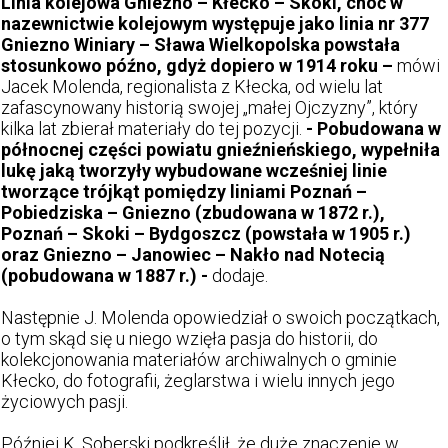
Linia kolejowa Gniezno – Kłecko – Skoki, choć w
nazewnictwie kolejowym występuje jako linia nr 377
Gniezno Winiary – Sława Wielkopolska powstała
stosunkowo późno, gdyż dopiero w 1914 roku –
mówi
Jacek Molenda, regionalista z Kłecka, od wielu lat
zafascynowany historią swojej „małej Ojczyzny”, który
kilka lat zbierał materiały do tej pozycji.
- Pobudowana w
północnej części powiatu gnieźnieńskiego, wypełniła
lukę jaką tworzyły wybudowane wcześniej linie
tworzące trójkąt pomiędzy liniami Poznań –
Pobiedziska – Gniezno (zbudowana w 1872 r.),
Poznań – Skoki – Bydgoszcz (powstała w 1905 r.)
oraz Gniezno – Janowiec – Nakło nad Notecią
(pobudowana w 1887 r.) -
dodaje.
Następnie J. Molenda opowiedział o swoich początkach,
o tym skąd się u niego wzięła pasja do historii, do
kolekcjonowania materiałów archiwalnych o gminie
Kłecko, do fotografii, żeglarstwa i wielu innych jego
życiowych pasji.
Później K. Soberski podkreślił, że duże znaczenie w