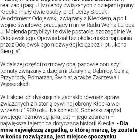
realizacji pasji J. Molendy związanych z dziejami gminy
Kłecko miały dwie osoby: prof. Jerzy Siepak i
Włodzimierz Odojewski, związany z Kłeckiem, a po II
wojnie światowej pracujący m.in. w Radiu Wolna Europa.
J. Molenda przybliżył te dwie postacie, szczególnie W.
Odojewskiego. Opowiedział też okoliczności napisania
przez Odojewskiego niezwykłej książeczki pt. „Ikona
Siergija”.
W dalszej części rozmowy obaj panowie poruszyli
tematy związany z dziejami Działynia, Dębnicy, Sulina,
Przybrody, Pomarzan, Świniar, a także Zakrzewa i
Węsierskich.
W trakcie ich dyskusji nie zabrakło również spraw
związanych z historią cywilnej obrony Kłecka we
wrześniu 1939 roku. Na koniec K. Soberski zapytał
swojego rozmówcę, jaka jest – jego zdaniem –
największa tajemnica dotycząca historii Kłecka.
- Dla
mnie największą zagadką, o której marzę, by została
w końcu rozwiązana, jest miejsce spoczynku