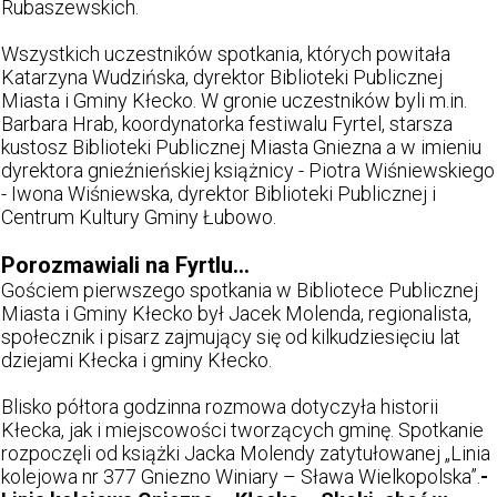
Rubaszewskich.
Wszystkich uczestników spotkania, których powitała
Katarzyna Wudzińska, dyrektor Biblioteki Publicznej
Miasta i Gminy Kłecko. W gronie uczestników byli m.in.
Barbara Hrab, koordynatorka festiwalu Fyrtel, starsza
kustosz Biblioteki Publicznej Miasta Gniezna a w imieniu
dyrektora gnieźnieńskiej książnicy - Piotra Wiśniewskiego
- Iwona Wiśniewska, dyrektor Biblioteki Publicznej i
Centrum Kultury Gminy Łubowo.
Porozmawiali na Fyrtlu…
Gościem pierwszego spotkania w Bibliotece Publicznej
Miasta i Gminy Kłecko był Jacek Molenda, regionalista,
społecznik i pisarz zajmujący się od kilkudziesięciu lat
dziejami Kłecka i gminy Kłecko.
Blisko półtora godzinna rozmowa dotyczyła historii
Kłecka, jak i miejscowości tworzących gminę. Spotkanie
rozpoczęli od książki Jacka Molendy zatytułowanej „Linia
kolejowa nr 377 Gniezno Winiary – Sława Wielkopolska”.
-