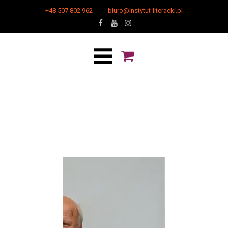
+48 507 802 962
biuro@instytut-literacki.pl