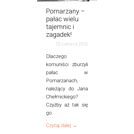
Pomarzany –
pałac wielu
tajemnic i
zagadek!
20 czerwca 2026
Dlaczego
komuniści zburzyli
pałac w
Pomarzanach,
należący do Jana
Chełmickiego?
Czyżby aż tak się
go
Czytaj dalej →