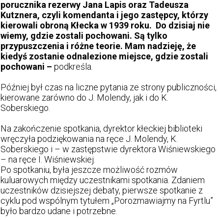
porucznika rezerwy Jana Lapis oraz Tadeusza
Kutznera, czyli komendanta i jego zastępcy, którzy
kierowali obroną Kłecka w 1939 roku. Do dzisiaj nie
wiemy, gdzie zostali pochowani. Są tylko
przypuszczenia i różne teorie. Mam nadzieję, że
kiedyś zostanie odnalezione miejsce, gdzie zostali
pochowani –
podkreśla.
Później był czas na liczne pytania ze strony publiczności,
kierowane zarówno do J. Molendy, jak i do K.
Soberskiego.
Na zakończenie spotkania, dyrektor kłeckiej biblioteki
wręczyła podziękowania na ręce J. Molendy, K.
Soberskiego i – w zastępstwie dyrektora Wiśniewskiego
– na ręce I. Wiśniewskiej.
Po spotkaniu, była jeszcze możliwość rozmów
kuluarowych między uczestnikami spotkania. Zdaniem
uczestników dzisiejszej debaty, pierwsze spotkanie z
cyklu pod wspólnym tytułem „Porozmawiajmy na Fyrtlu”
było bardzo udane i potrzebne.