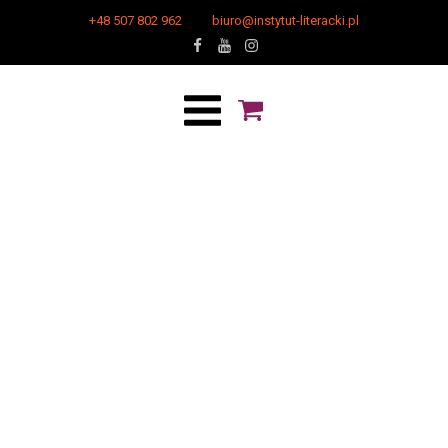
+48 507 802 962
biuro@instytut-literacki.pl