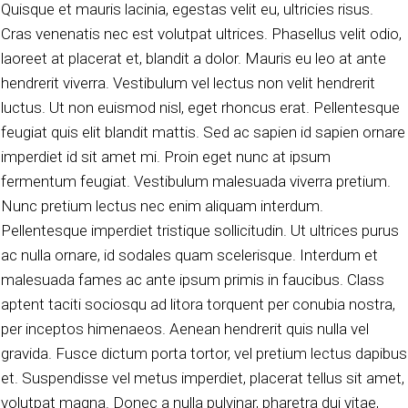
Quisque et mauris lacinia, egestas velit eu, ultricies risus.
Cras venenatis nec est volutpat ultrices. Phasellus velit odio,
laoreet at placerat et, blandit a dolor. Mauris eu leo at ante
hendrerit viverra. Vestibulum vel lectus non velit hendrerit
luctus. Ut non euismod nisl, eget rhoncus erat. Pellentesque
feugiat quis elit blandit mattis. Sed ac sapien id sapien ornare
imperdiet id sit amet mi. Proin eget nunc at ipsum
fermentum feugiat. Vestibulum malesuada viverra pretium.
Nunc pretium lectus nec enim aliquam interdum.
Pellentesque imperdiet tristique sollicitudin. Ut ultrices purus
ac nulla ornare, id sodales quam scelerisque. Interdum et
malesuada fames ac ante ipsum primis in faucibus. Class
aptent taciti sociosqu ad litora torquent per conubia nostra,
per inceptos himenaeos. Aenean hendrerit quis nulla vel
gravida. Fusce dictum porta tortor, vel pretium lectus dapibus
et. Suspendisse vel metus imperdiet, placerat tellus sit amet,
volutpat magna. Donec a nulla pulvinar, pharetra dui vitae,