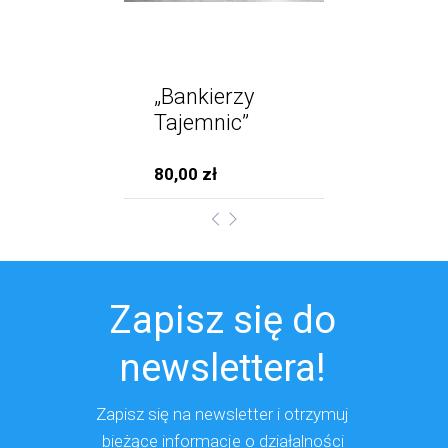
„Bankierzy
Tajemnic”
80,00 zł
Zapisz się do
newslettera!
Zapisz się na newsletter i otrzymuj
bieżące
informacje o działalności