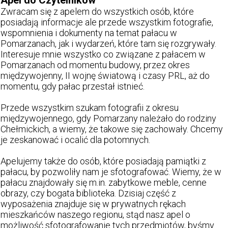
Apel do Czytelników
Zwracam się z apelem do wszystkich osób, które
posiadają informacje ale przede wszystkim fotografie,
wspomnienia i dokumenty na temat pałacu w
Pomarzanach, jak i wydarzeń, które tam się rozgrywały.
Interesuje mnie wszystko co związane z pałacem w
Pomarzanach od momentu budowy, przez okres
międzywojenny, II wojnę światową i czasy PRL, aż do
momentu, gdy pałac przestał istnieć.
Przede wszystkim szukam fotografii z okresu
międzywojennego, gdy Pomarzany należało do rodziny
Chełmickich, a wiemy, że takowe się zachowały. Chcemy
je zeskanować i ocalić dla potomnych.
Apelujemy także do osób, które posiadają pamiątki z
pałacu, by pozwoliły nam je sfotografować. Wiemy, że w
pałacu znajdowały się m.in. zabytkowe meble, cenne
obrazy, czy bogata biblioteka. Dzisiaj część z
wyposażenia znajduje się w prywatnych rękach
mieszkańców naszego regionu, stąd nasz apel o
możliwość sfotografowanie tych przedmiotów, byśmy