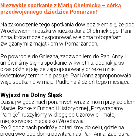
Niezwykłe spotkanie z Marią Chełmicką – córką
przedwojennego dziedzica Pomarzan!
Na zakończenie tego spotkania dowiedziałem się, że pod
Wrocławiem mieszka wnuczka Jana Chełmickiego, Pani
Anna, która może dysponować wieloma fotografiami
związanymi z majątkiem w Pomarzanach.
Po powrocie do Gniezna, zadzwoniłem do Pani Anny i
umówiliśmy się na spotkanie w kwietniu. Jednak jakiś
czas później się, że zaproponowany przeze mnie
kwietniowy termin nie pasuje. Pani Anna zaproponowała
więc spotkanie w maju. Padło na 9 dzień tego miesiąca.
Wyjazd na Dolny Śląsk
Dzisiaj w godzinach porannych wraz z moim przyjacielem
Maciej Ranke z Fundacji Historycznej „Przywracamy
Pamięć”, ruszyliśmy w drogę do Ozorowic - małej
miejscowości niedaleko Wrocławia.
Po 2 godzinach podróży dotarliśmy do celu, gdzie na
progu swojego domu powitała nas Pani Anna. Zaprosiła