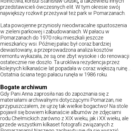
Rolnictwa, konsul Stanisław Głuski
,
a takżewielu innych
przedstawicieli ówczesnych elit. W tym okresie swój
największy rozkwit przeżywał też park w Pomarzanach.
Lata powojenne przyniosły nieodwracalne spustoszenia
w zieleni parkowej i zabudowaniach. W pałacu w
Pomarzanach do 1970 roku mieszkali jeszcze
mieszkańcy wsi. Później pałac był coraz bardziej
dewastowany, a przeprowadzona analiza kosztów
remontu wykazała, że są one zbyt wysokie i do renowacji
ostatecznie nie doszło. Ta urokliwa rezydencja przez
kolejnych kilkanaście lat popadała w coraz większą ruinę…
Ostatnia ściana tego pałacu runęła w 1986 roku.
Bogate archiwum
Gdy Pani Anna zaprosiła nas do zapoznania się z
materiałami archiwalnymi dotyczącymi Pomarzan, nie
przypuszczałem, że ujrzę tak wielkie bogactwo! Na stole
pojawił się bowiem kilkanaście albumów ze zdjęciami
rodu Chełmickich zarówno z XIX wieku, jak i XX wieku, ale
przede wszystkim kilkaset fotografii związanych z
Pomarzanami! Naszego zachwytu nie da się wyrazić