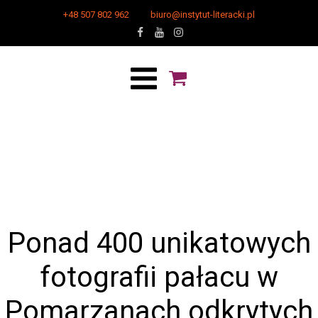
+48 507 802 962
biuro@instytut-literacki.pl
Ponad 400 unikatowych
fotografii pałacu w
Pomarzanach odkrytych