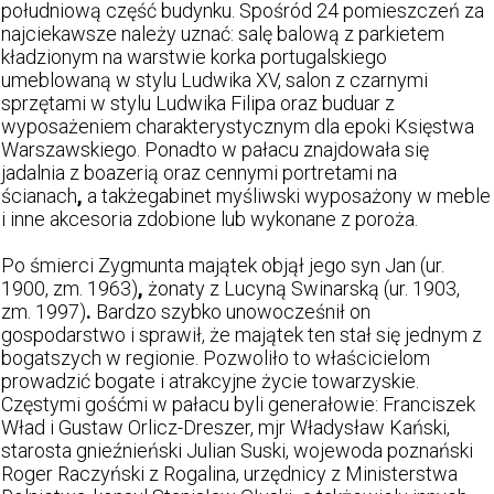
południową część budynku. Spośród 24 pomieszczeń za
najciekawsze należy uznać: salę balową z parkietem
kładzionym na warstwie korka portugalskiego
umeblowaną w stylu Ludwika XV, salon z czarnymi
sprzętami w stylu Ludwika Filipa oraz buduar z
wyposażeniem charakterystycznym dla epoki Księstwa
Warszawskiego. Ponadto w pałacu znajdowała się
jadalnia z boazerią oraz cennymi portretami na
ścianach
,
a takżegabinet myśliwski wyposażony w meble
i inne akcesoria zdobione lub wykonane z poroża.
Po śmierci Zygmunta majątek objął jego syn Jan (ur.
1900, zm. 1963)
,
żonaty z Lucyną Swinarską (ur. 1903,
zm. 1997)
.
Bardzo szybko unowocześnił on
gospodarstwo i sprawił, że majątek ten stał się jednym z
bogatszych w regionie. Pozwoliło to właścicielom
prowadzić bogate i atrakcyjne życie towarzyskie.
Częstymi gośćmi w pałacu byli generałowie: Franciszek
Wład i Gustaw Orlicz-Dreszer, mjr Władysław Kański,
starosta gnieźnieński Julian Suski, wojewoda poznański
Roger Raczyński z Rogalina, urzędnicy z Ministerstwa