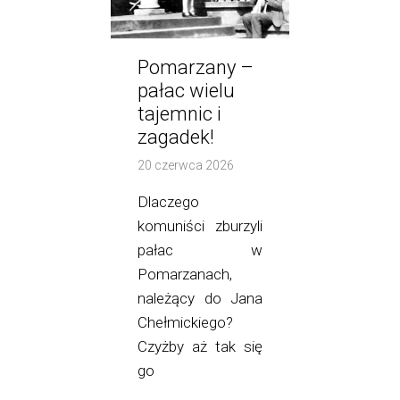
Pomarzany –
pałac wielu
tajemnic i
zagadek!
20 czerwca 2026
Dlaczego
komuniści zburzyli
pałac w
Pomarzanach,
należący do Jana
Chełmickiego?
Czyżby aż tak się
go