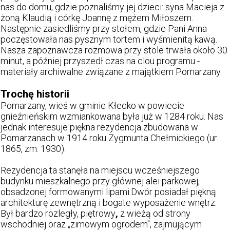
nas do domu, gdzie poznaliśmy jej dzieci: syna Macieja z
żoną Klaudią i córkę Joannę z mężem Miłoszem.
Następnie zasiedliśmy przy stołem, gdzie Pani Anna
poczęstowała nas pysznym tortem i wyśmienitą kawą.
Nasza zapoznawcza rozmowa przy stole trwała około 30
minut, a później przyszedł czas na clou programu -
materiały archiwalne związane z majątkiem Pomarzany.
Trochę historii
Pomarzany, wieś w gminie Kłecko w powiecie
gnieźnieńskim wzmiankowana była już w 1284 roku. Nas
jednak interesuje piękna rezydencja zbudowana w
Pomarzanach w 1914 roku Zygmunta Chełmickiego (ur.
1865, zm. 1930).
Rezydencja ta stanęła na miejscu wcześniejszego
budynku mieszkalnego przy głównej alei parkowej,
obsadzonej formowanymi lipami.Dwór posiadał piękną
architekturę zewnętrzną i bogate wyposażenie wnętrz.
Był bardzo rozległy, piętrowy
,
z wieżą od strony
wschodniej oraz „zimowym ogrodem", zajmującym